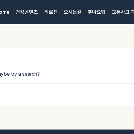
ome
건강콘텐츠
의료진
오시는길
추나요법
교통사고 
Maybe try a search?