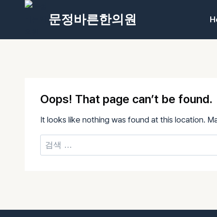
Skip
문정바른한의원
to
H
content
Oops! That page can’t be found.
It looks like nothing was found at this location. 
검
색: